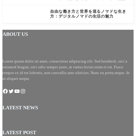
自由な働き方と世界を巡るノマドな生き
方：デジタルノマドの生活の魅力
ABOUT US
Lorem ipsum dolor sit amet, consectetur adipiscing elit. Sed hendrerit, orci a
euismod feugiat, orci odio semper justo, at varius lectus enim et est. Fusce
tempor ex id est lobortis, non convallis ante ultricies. Nunc eu porta neque. In
ut aliquet neque.
LATEST NEWS
LATEST POST