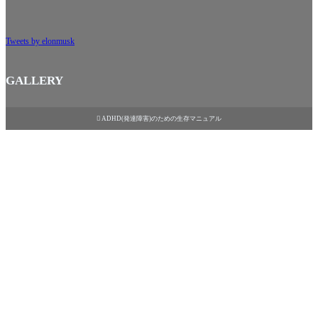
Tweets by elonmusk
GALLERY

ADHD(発達障害)のための生存マニュアル