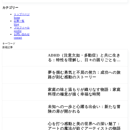
効果とそ
描く幸福
る旅に出
る旅に出
を
の力
な時間
かけまし
かけまし
検
カテゴリー
ょう！こ
ょう！こ
索
トップページ
の記事で
の記事で
home
は、素晴
は、素晴
記事一覧
らしいア
らしいア
blog
プロフィール
ウトドア
ウトドア
profile
体験と美
体験と美
お問い合わせ
味しいグ
味しいグ
contact
ルメの旅
ルメの旅
キーワード
の魅力を
の魅力を
新着記事
ADHD（注意欠如・多動症）と共に生き
る：特性を理解し、日々の困りごとを乗
り越えるためのガイド
夢を掴む勇気と不屈の努力：成功への旅
路が刻む感動のストーリー
家庭の味と温もりが織りなす物語：家庭
料理の極意が描く幸福な時間
未知への一歩と心躍る出会い：新たな冒
険の扉が開かれる
心を打つ感動と美の世界への深い魅了：
アートの魔法が紡ぐアーティストの物語