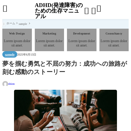
ADHD(発達障害)の




ための生存マニュ
アル
ホーム
sample

Web Design
Marketing
Development
Consultancy
Lorem ipsum dolor
Lorem ipsum dolor
Lorem ipsum dolor
Lorem ipsum dolor
sit amet.
sit amet.
sit amet.
sit amet.
sample
2025年6月13日
夢を掴む勇気と不屈の努力：成功への旅路が
刻む感動のストーリー
shion