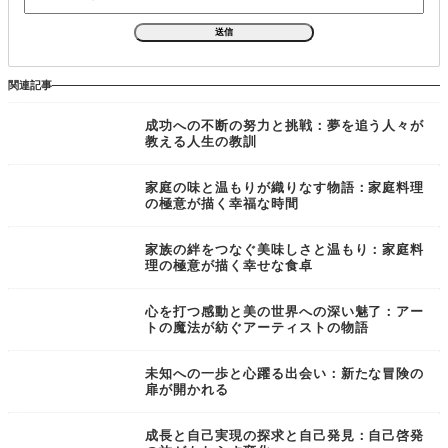
関連記事
成功への不断の努力と挑戦：夢を追う人々が
教える人生の教訓
家庭の味と温もりが織りなす物語：家庭料理
の極意が描く幸福な時間
家族の絆をつなぐ美味しさと温もり：家庭料
理の極意が描く幸せな食卓
心を打つ感動と美の世界への深い魅了：アー
トの魔法が紡ぐアーティストの物語
未知への一歩と心躍る出会い：新たな冒険の
扉が開かれる
成長と自己実現の探求と自己発見：自己啓発