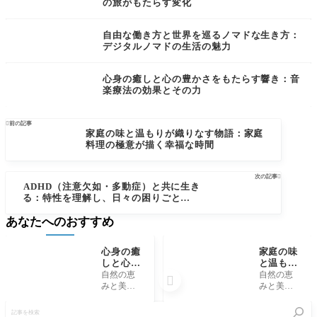
の旅がもたらす変化
自由な働き方と世界を巡るノマドな生き方：
デジタルノマドの生活の魅力
心身の癒しと心の豊かさをもたらす響き：音
楽療法の効果とその力

前の記事
家庭の味と温もりが織りなす物語：家庭
料理の極意が描く幸福な時間
次の記事

ADHD（注意欠如・多動症）と共に生き
る：特性を理解し、日々の困りごとを乗
り越えるためのガイド
あなたへのおすすめ
心身の癒
家庭の味
しと心の
と温もり
豊かさを
が織りな
自然の恵
自然の恵

もたらす
す物語：
みと美食
みと美食
響き：音
家庭料理
の楽しみ
の楽しみ
記
楽療法の
の極意が
を満喫す
を満喫す
事