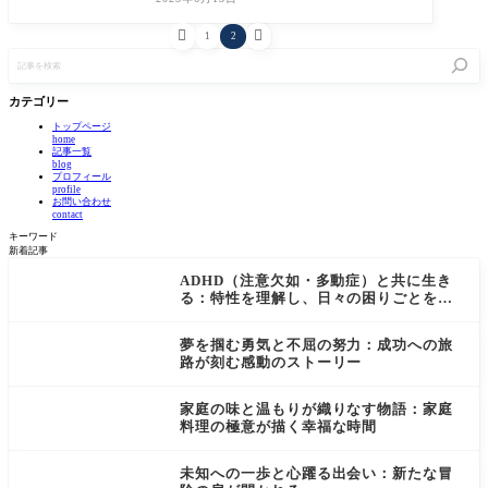
いアウトドア体験と美味しいグルメの旅の
魅力を


1
2
記
事
を
検
カテゴリー
索
トップページ
home
記事一覧
blog
プロフィール
profile
お問い合わせ
contact
キーワード
新着記事
ADHD（注意欠如・多動症）と共に生き
る：特性を理解し、日々の困りごとを乗
り越えるためのガイド
夢を掴む勇気と不屈の努力：成功への旅
路が刻む感動のストーリー
家庭の味と温もりが織りなす物語：家庭
料理の極意が描く幸福な時間
未知への一歩と心躍る出会い：新たな冒