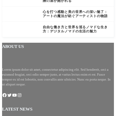
険の扉が開かれる
心を打つ感動と美の世界への深い魅了：
アートの魔法が紡ぐアーティストの物語
自由な働き方と世界を巡るノマドな生き
方：デジタルノマドの生活の魅力
ABOUT US
Lorem ipsum dolor sit amet, consectetur adipiscing elit. Sed hendrerit, orci a
euismod feugiat, orci odio semper justo, at varius lectus enim et est. Fusce
tempor ex id est lobortis, non convallis ante ultricies. Nunc eu porta neque. In
ut aliquet neque.
LATEST NEWS