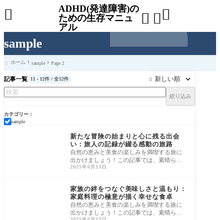
ADHD(発達障害)の




ための生存マニュ
アル
sample
ホーム
sample
Page 2

記事一覧
11 - 12件 / 全12件

絞り込み
カテゴリー
sample
sample
新たな冒険の始まりと心に残る出会
い：旅人の記録が綴る感動の旅路
自然の恵みと美食の楽しみを満喫する旅に
出かけましょう！この記事では、素晴らし
2025年6月13日
いアウトドア体験と美味しいグルメの旅の
魅力を
sample
家族の絆をつなぐ美味しさと温もり：
家庭料理の極意が描く幸せな食卓
自然の恵みと美食の楽しみを満喫する旅に
出かけましょう！この記事では、素晴らし
2025年6月13日